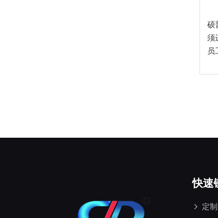
硕
须
员
快速
定制