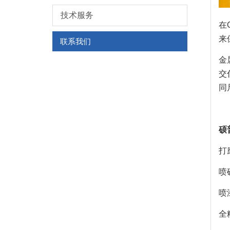
技术服务
在
来
联系我们
金
交
同
硕
打
喷
喷漆
全