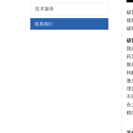
技术服务
硕
接
联系我们
碳
硕
我
药
熔
钨
激
埋
不
合
精
其